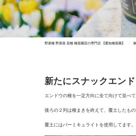
野菜種 野菜苗 花種 種苗園芸の専⾨店 【愛知種苗園】
新たにスナックエンド
エンドウの種を一定方向に全て向けて並べて
後ろの２列は種まきを終えて、覆土したもの
覆土にはバーミキュライトを使用してます。